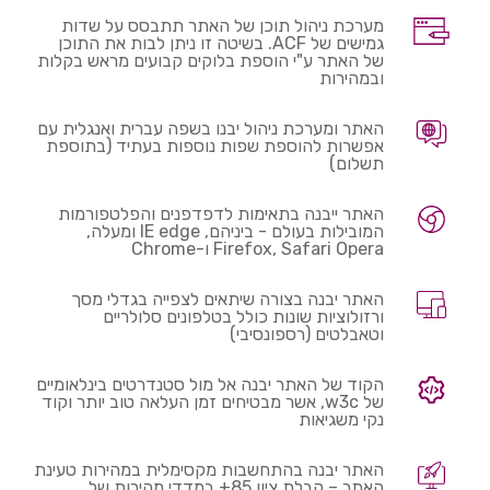
מערכת ניהול תוכן של האתר תתבסס על שדות
גמישים של ACF. בשיטה זו ניתן לבות את התוכן
של האתר ע"י הוספת בלוקים קבועים מראש בקלות
ובמהירות
האתר ומערכת ניהול יבנו בשפה עברית ואנגלית עם
אפשרות להוספת שפות נוספות בעתיד (בתוספת
תשלום)
האתר ייבנה בתאימות לדפדפנים והפלטפורמות
המובילות בעולם - ביניהם, IE edge ומעלה,
Firefox, Safari Opera ו-Chrome
האתר יבנה בצורה שיתאים לצפייה בגדלי מסך
ורזולוציות שונות כולל בטלפונים סלולריים
וטאבלטים (רספונסיבי)
הקוד של האתר יבנה אל מול סטנדרטים בינלאומיים
של w3c, אשר מבטיחים זמן העלאה טוב יותר וקוד
נקי משגיאות
האתר יבנה בהתחשבות מקסימלית במהירות טעינת
האתר – קבלת ציון 85+ במדדי מהירות של