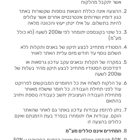
אשר יתקבל מהלקוח
ההצעה אינה כוללת הוצאות נוספות שקשורות באתר
כגון דומיין ושירותים אינטרנטיים אחרים אשר עלולים
להיות בתשלום. על אילו יינתן ייעוץ והכוונה מלאה
כל שינוי בקונספט יתומחר לפי 200₪ לשעה (לא כולל
מע”מ)
הסטודיו מתחייב לבצע תיקון של באגים ותקלות ללא
תשלום נוסף עד חודש מיום עליית האתר לאוויר
במקרה של תקלות ובאגים עקב עדכון גרסאות או
דפדפנים הסטודיו מתחייב לבצע תיקון מהיר בעלות של
200₪ לשעה
על הלקוח לשלוח את כל החומרים המבוקשים לפרויקט
עוד לפני תחילת העבודה. כל חומר שישלח מאוחר
מתחילת העבודה העיצובית יחשב כעבודה נוספת ויחויב
בהתאם
ניתן להזמין עבודות עדכון באתר גם לאחר שהאתר
הוקם. עבודות אלו יתומחרו בנפרד בעת הזמנתם ואינם
כלולים בהצעה זו
המחירים אינם כוללים מע”מ
50% מקדמה ישולמו עם אישור הזמנת הפרויקט ו-50%