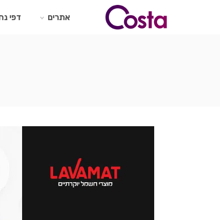
Ski
t
אתרים
דפי נח
conten