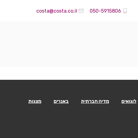
costa@costa.co.il
050-5915806
לוגואים
מדיה חברתית
באנרים
מצגות