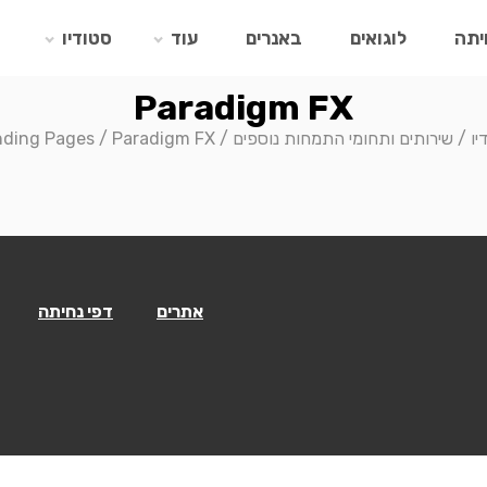
יתה
לוגואים
באנרים
עוד
סטודיו
Paradigm FX
יו
/
שירותים ותחומי התמחות נוספים
/
Paradigm FX
/
nding Pages
אתרים
דפי נחיתה