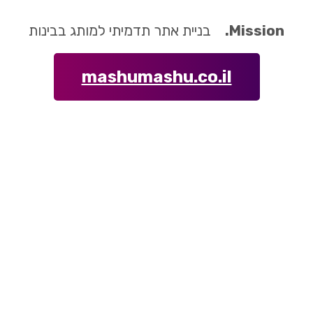
Mission.
בניית אתר תדמיתי למותג בבינות
mashumashu.co.il
Launch Date
26 יוני 2016
 תדמיתי למוצרי גבינה חדשים. העבודה כללה בניית אתר, התאמה 
 חיפוש סניפים משוכלל.