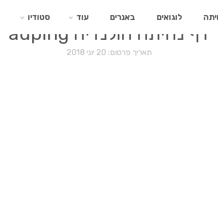
יתה
לוגואים
באנרים
עוד
סטודיו
דף נחיתה הולנדיה auping
תאריך פרסום: 20 יוני 2018