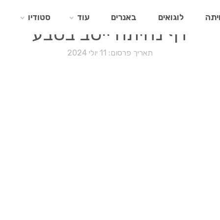
יתה
לוגואים
באנרים
עוד
סטודיו
דף נחיתה ייטב בטבע
תאריך פרסום: 11 יולי 2024