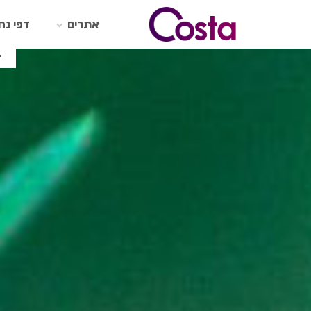
Ski
t
אתרים
דפי נח
conten
ב