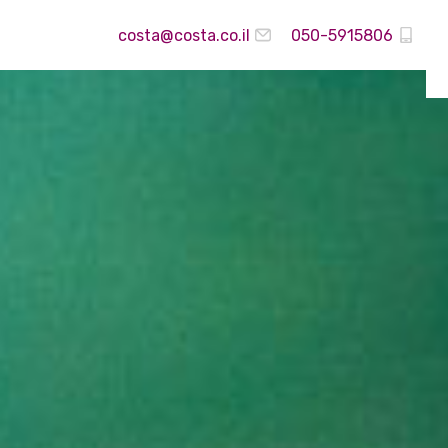
costa@costa.co.il
050-5915806