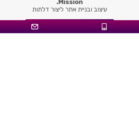
Mission.
עיצוב ובניית אתר ליצור דלתות
classicdoors.co.il
Launch Date
22 יולי 2018
Classic Doors היא היבואנית הרשמית של דלתות
פולימר איכותיות המשווקות למגזר הפרטי והציבורי