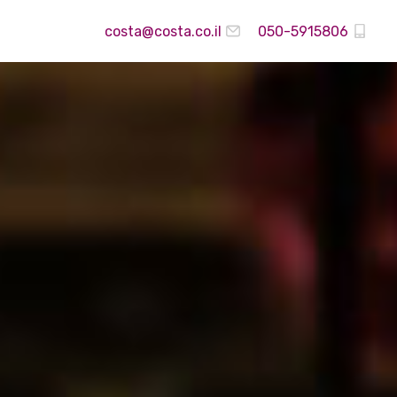
costa@costa.co.il
050-5915806