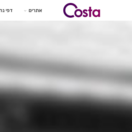
Ski
t
אתרים
דפי נח
conten