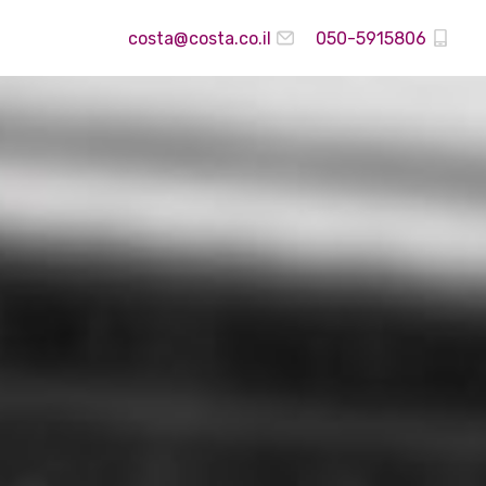
costa@costa.co.il
050-5915806